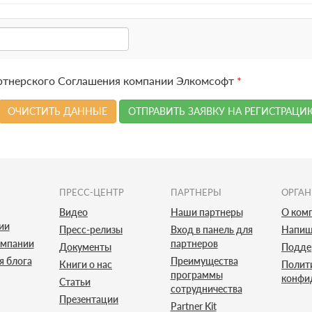
артнерского Соглашения компании Элкомсофт
*
ОЧИСТИТЬ ДАННЫЕ
ОТПРАВИТЬ ЗАЯВКУ НА РЕГИСТРАЦИ
ПРЕСС-ЦЕНТР
ПАРТНЕРЫ
ОРГА
Видео
Наши партнеры
О ком
ии
Пресс-релизы
Вход в панель для
Напиш
омпании
партнеров
Документы
Подде
я блога
Преимущества
Книги о нас
Полит
программы
конфи
Статьи
сотрудничества
Презентации
Partner Kit